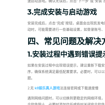
速启动游戏。确认无误后，点击“下一步”或“安装
3.完成安装与启动游戏
安装完成后，点击“完成”按钮，桌面会出现凯发
动时，可能需要进行一些基础设置，如登录账号、
四、常见问题及解决
1.安装过程中遇到错误提
如果在安装过程中出现错误提示，建议重新下载安
序，确保系统满足最低配置要求。必要时，可以以
题。
2.无
k8娱乐真人游戏
法连接官网或下载速度慢
遇到网络问题时，可以切换到更稳定的网络环境，
全软件阻止，必要时添加信任或临时关闭安全软件