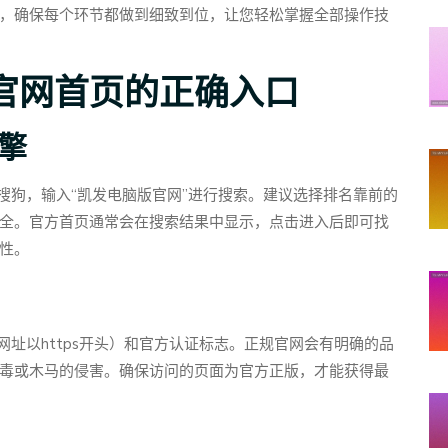
，确保每个环节都做到细致到位，让您轻松掌握全部操作技
官网首页的正确入口
引擎
搜狗，输入“凯发电脑版官网”进行搜索。建议选择排名靠前的
全。官方首页通常会在搜索结果中显示，点击进入后即可找
性。
网址以https开头）和官方认证标志。正规官网会有明确的品
毒或木马的侵害。确保访问的页面为官方正版，才能获得最