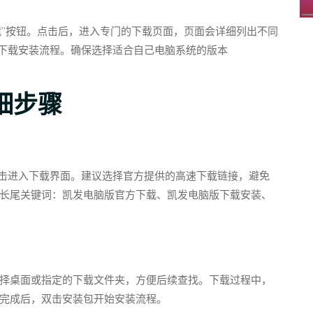
载”按钮。点击后，进入专门的下载页面，页面会详细列出不同
始下载安装流程。确保选择适合自己电脑系统的版本
细步骤
点击进入下载界面。建议选择官方提供的高速下载链接，避免
长尾关键词：凯发电脑版官方下载、凯发电脑版下载安装、
择桌面或指定的下载文件夹，方便后续查找。下载过程中，
完成后，双击安装包开始安装流程。