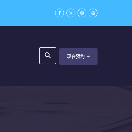
+
现在预约