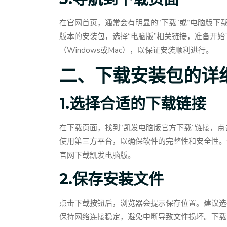
在官网首页，通常会有明显的“下载”或“电脑版下
版本的安装包，选择“电脑版”相关链接，准备开
（Windows或Mac），以保证安装顺利进行。
二、下载安装包的详
1.选择合适的下载链接
在下载页面，找到“凯发电脑版官方下载”链接，
使用第三方平台，以确保软件的完整性和安全性。
官网下载凯发电脑版。
2.保存安装文件
点击下载按钮后，浏览器会提示保存位置。建议选
保持网络连接稳定，避免中断导致文件损坏。下载