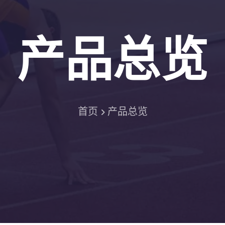
产品总览
首页
产品总览