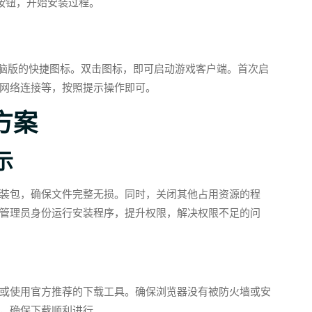
”按钮，开始安装过程。
电脑版的快捷图标。双击图标，即可启动游戏客户端。首次启
网络连接等，按照提示操作即可。
方案
示
装包，确保文件完整无损。同时，关闭其他占用资源的程
管理员身份运行安装程序，提升权限，解决权限不足的问
或使用官方推荐的下载工具。确保浏览器没有被防火墙或安
，确保下载顺利进行。