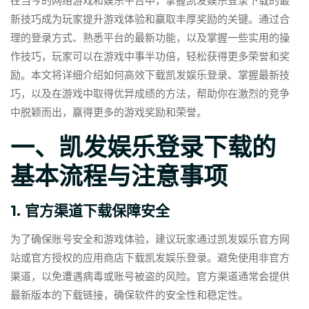
在当今的网络游戏和娱乐平台中，掌握凯发娱乐登录下载的最
新技巧成为玩家提升游戏体验和赢取丰厚奖励的关键。通过合
理的登录方式、熟悉平台的最新功能，以及掌握一些实用的操
作技巧，玩家可以在游戏中事半功倍，轻松获得更多荣誉和奖
励。本文将详细介绍如何高效下载凯发娱乐登录、掌握最新技
巧，以及在游戏中取得优异成绩的方法，帮助你在激烈的竞争
中脱颖而出，赢得更多的游戏奖励和荣誉。
一、凯发娱乐登录下载的
基本流程与注意事项
1. 官方渠道下载保障安全
为了确保账号安全和游戏体验，建议玩家通过凯发娱乐官方网
站或官方授权的应用商店下载凯发娱乐登录。避免使用非官方
渠道，以免遭遇病毒或账号被盗的风险。官方渠道通常会提供
最新版本的下载链接，确保软件的安全性和稳定性。