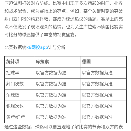
压迫试图打破对方防线。比赛中出现了多次精彩的射门、扑救
和战术配合，成为赛场上的亮点。例如，某个关键时刻的突破
射门或门将的精彩扑救，都成为球迷热议的话题。赛场上的亮
点不仅激发了现场观众的热情，也为关注库拉索vs德国比赛实
时比分的球迷提供了丰富的视觉盛宴。
比赛数据统
k8网投app
计与分析
统计项
库拉索
德国
控球率
以官方数据为准
以官方数据为准
射门次数
以官方数据为准
以官方数据为准
角球数
以官方数据为准
以官方数据为准
犯规次数
以官方数据为准
以官方数据为准
黄牌/红牌
以官方数据为准
以官方数据为准
通过这些数据，球迷可以更直观地了解比赛的节奏和双方的表