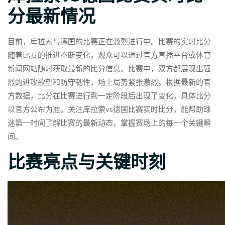
分最新情况
目前，库拉索与德国的比赛正在激烈进行中。比赛的实时比分
随着比赛的推进不断变化，观众可以通过官方直播平台或体育
新闻网站随时获取最新的比分信息。比赛中，双方都展现出强
烈的进攻欲望和防守韧性，场上局势紧张激烈。根据最新的官
方数据，比分在比赛进行到一定阶段后出现了变化，具体比分
以官方公布为准。关注库拉索vs德国比赛实时比分，能帮助球
迷第一时间了解比赛的最新动态，掌握赛场上的每一个关键瞬
间。
比赛亮点与关键时刻