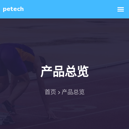
产品总览
首页
产品总览