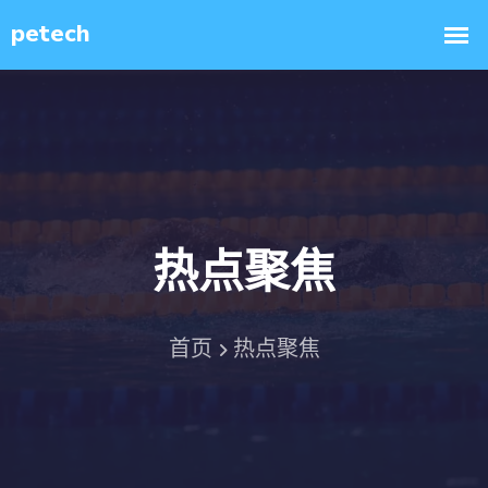
热点聚焦
首页
热点聚焦