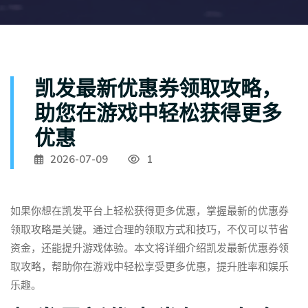
凯发最新优惠券领取攻略，
助您在游戏中轻松获得更多
优惠
2026-07-09
1
如果你想在凯发平台上轻松获得更多优惠，掌握最新的优惠券
领取攻略是关键。通过合理的领取方式和技巧，不仅可以节省
资金，还能提升游戏体验。本文将详细介绍凯发最新优惠券领
取攻略，帮助你在游戏中轻松享受更多优惠，提升胜率和娱乐
乐趣。