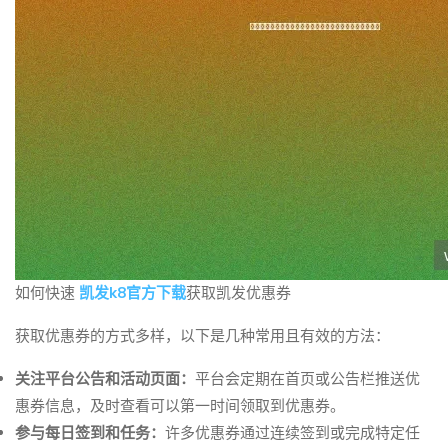
如何快速
凯发k8官方下载
获取凯发优惠券
获取优惠券的方式多样，以下是几种常用且有效的方法：
关注平台公告和活动页面：
平台会定期在首页或公告栏推送优
惠券信息，及时查看可以第一时间领取到优惠券。
参与每日签到和任务：
许多优惠券通过连续签到或完成特定任