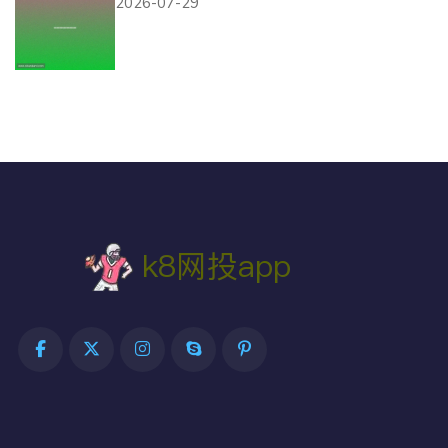
2026-07-29
美国对巴拉圭比赛现场酒吧推
荐：享受世界杯激情的最佳选
择