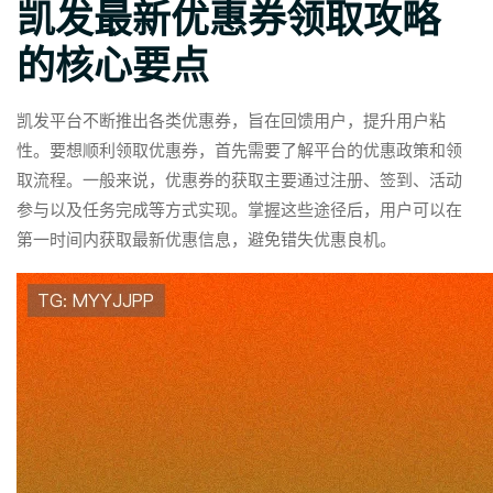
凯发最新优惠券领取攻略
的核心要点
凯发平台不断推出各类优惠券，旨在回馈用户，提升用户粘
性。要想顺利领取优惠券，首先需要了解平台的优惠政策和领
取流程。一般来说，优惠券的获取主要通过注册、签到、活动
参与以及任务完成等方式实现。掌握这些途径后，用户可以在
第一时间内获取最新优惠信息，避免错失优惠良机。