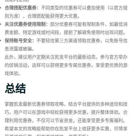
合理搭配优惠券：
不同类型的优惠券可以叠加使用（以官方规
则为准），合理搭配能获得更大优惠。
关注优惠券使用限制：
部分优惠券可能有限制条件，如最低消
费金额、特定游戏或时间段，提前了解避免使用时出现问题。
保持账号安全：
不要轻信第三方渠道领取优惠券，以免账号信
息泄露或被骗。
此外，建议用户定期关注凯发平台的最新动态，参与官方举办
的促销活动，这样可以获得更多专属优惠券，享受更优质的游
戏体验。
总结
掌握凯发最新优惠券领取攻略，结合平台提供的多种途径和技
巧，用户可以在游戏中轻松获得更多优惠，提升整体体验。合
理利用优惠券，不仅可以节省资金，还能享受更多专属福利。
希望本文的攻略能帮助你在凯发平台上收获更多实惠，尽情享