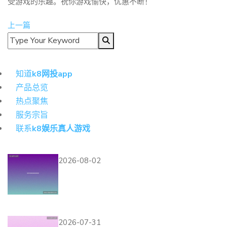
受游戏的乐趣。祝你游戏愉快，优惠不断！
上一篇
导航
知道
k8网投app
产品总览
热点聚焦
服务宗旨
联系
k8娱乐真人游戏
热门资讯
2026-08-02
详细介绍K8网站登录入口的
多种方式及常见登录问题解决
方案
2026-07-31